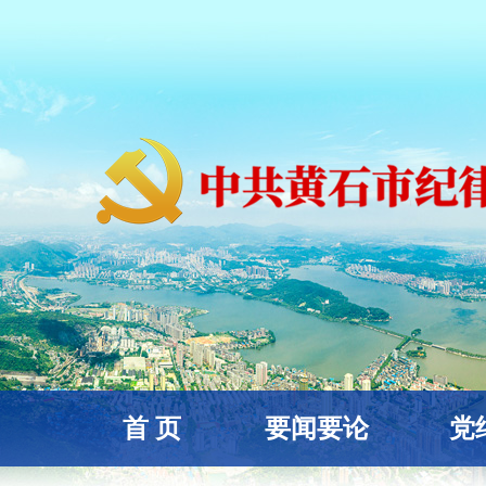
首 页
要闻要论
党