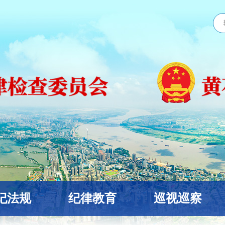
纪法规
纪律教育
巡视巡察