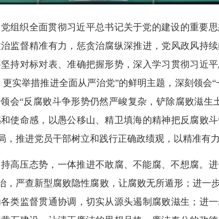
级党组织全面贯彻习近平总书记关于党的建设的重要思
政治监督精准有力，惩贪治腐纵深推进，党风政风持续
要坚持对标对表、准确把握形势，深入学习贯彻习近平
、更实举措推进全面从严治党”的鲜明主题，深刻领会“
刻领会“反腐败斗争形势仍然严峻复杂，铲除腐败滋生
感和使命感，以愚公移山、精卫填海的精神把反腐败斗
大局，推进党员干部树立和践行正确政绩观，以精准有力
保持高压态势，一体推进不敢腐、不能腐、不想腐。进
同治，严查新型腐败隐性腐败，让腐败无所遁形；进一
动各类监督贯通协调，切实从源头遏制腐败滋生；进一