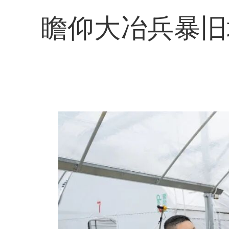
瞻仰大冶兵暴旧