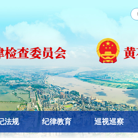
纪法规
纪律教育
巡视巡察