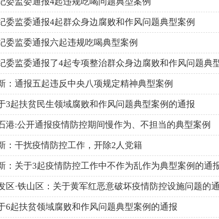
纪委监委通报4起违规吃喝问题典型案例
纪委监委通报4起群众身边腐败和作风问题典型案例
纪委监委通报六起违规吃喝典型案例
纪委监委通报了4起专项整治群众身边腐败和作风问题典
新：通报五起违反中央八项规定精神典型案例
于3起扶贫民生领域腐败和作风问题典型案例的通报
石港:公开通报疫情防控期间慢作为、不担当的典型案例
新：干扰疫情防控工作，开除2人党籍
新：关于3起疫情防控工作中不作为乱作为典型案例的通
发区·铁山区：关于黄军红恶意破坏疫情防控设施问题的
于6起扶贫领域腐败和作风问题典型案例的通报