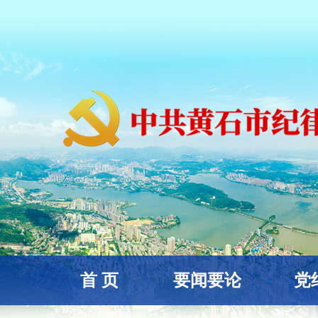
首 页
要闻要论
党