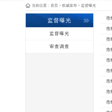
当前位置：
首页
>
权威发布
>
监督曝光
市
监督曝光
市
监督曝光
市
审查调查
市
市
市
市
市
市