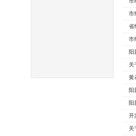
市
市
省
市
阳
关
黄
阳
阳
开
关